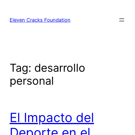
Skip
to
Eleven Cracks Foundation
content
Tag:
desarrollo
personal
El Impacto del
Deporte en el